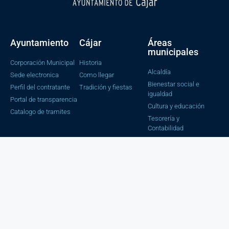
Ayuntamiento
Cájar
Áreas
municipales
Corporación Municipal
Historia
Alcaldía
Sede electronica
Como llegar
Bienestar social e
Perfil del contratante
Tradición y fiestas
igualdad
Portal de transparencia
Cultura y educación
Catalogo de tramites
Tesorería y
Contabilidad
Obras y servicios
Juventud, Salud y
Consumo
Urbanismo
Secretaria e
Intervención
Estadística
Trafico y Seguridad
Ciudadana