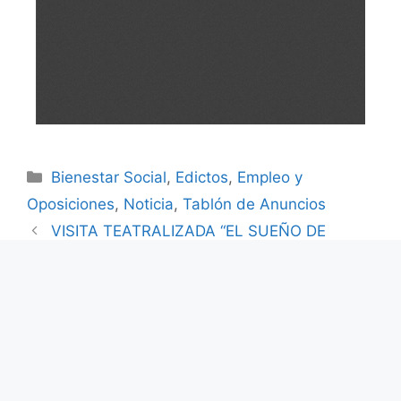
Bienestar Social
,
Edictos
,
Empleo y
Oposiciones
,
Noticia
,
Tablón de Anuncios
VISITA TEATRALIZADA “EL SUEÑO DE
TABOUROT” (31 de mayo)
CLAUSURA DE LOS TALLERES Y
ESCUELAS MUNICIPALES DE CULTURA –
CURSO 2025/2026