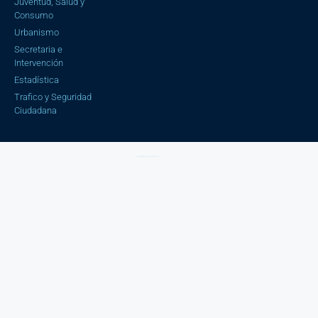
Juventud, Salud y
Consumo
Urbanismo
Secretaria e
Intervención
Estadística
Trafico y Seguridad
Ciudadana
Aviso Legal |
Política de privacidad |
Política cookies
| Copyright © 2023 Ayuntamiento de Cájar