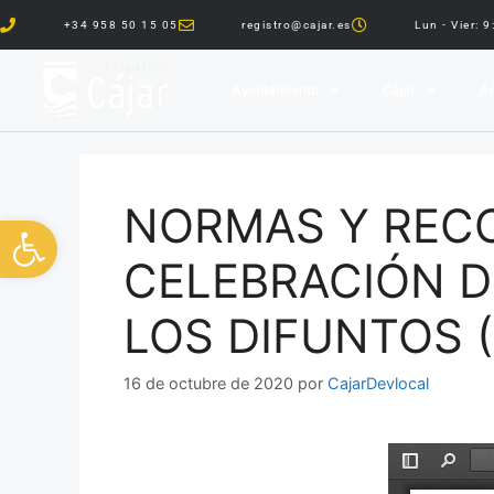
+34 958 50 15 05
registro@cajar.es
Lun - Vier: 
Ayuntamiento
Cájar
Ár
NORMAS Y REC
Abrir barra de herramientas
CELEBRACIÓN D
LOS DIFUNTOS (1
16 de octubre de 2020
por
CajarDevlocal