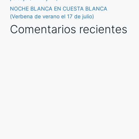
Ayuntamiento
Cájar
Áreas
municipales
Corporación Municipal
Historia
Alcaldía
Sede electronica
Como llegar
Bienestar social e
Perfil del contratante
Tradición y fiestas
igualdad
Portal de transparencia
Cultura y educación
Catalogo de tramites
Tesorería y
Contabilidad
Obras y servicios