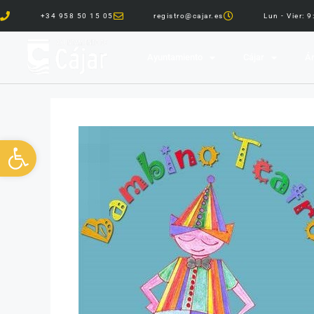
+34 958 50 15 05
registro@cajar.es
Lun - Vier: 
Ayuntamiento
Cájar
Ár
Abrir barra de herramientas