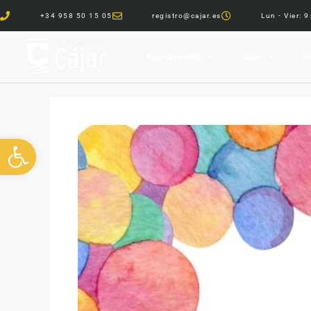
+34 958 50 15 05
registro@cajar.es
Lun - Vier: 
Ayuntamiento
Cájar
Ár
Abrir barra de herramientas