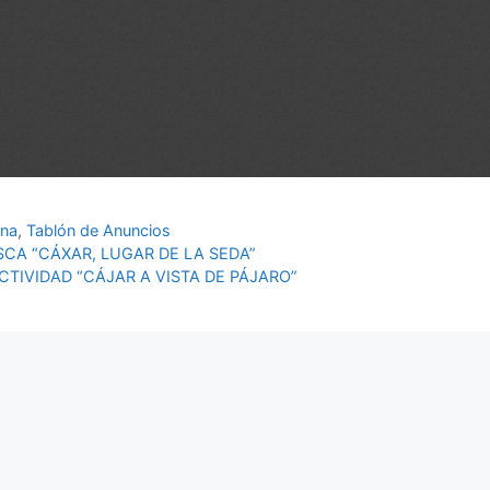
ana
,
Tablón de Anuncios
CA “CÁXAR, LUGAR DE LA SEDA”
CTIVIDAD “CÁJAR A VISTA DE PÁJARO”