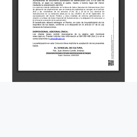
Cultura
,
Fiestas
,
Noticia
,
Participación
Ciudadana
,
Tablón de Anuncios
EXPOSICIÓN EN EL CENTRO DE
INTERPRETACIÓN DE LA SEDA “MELONES,