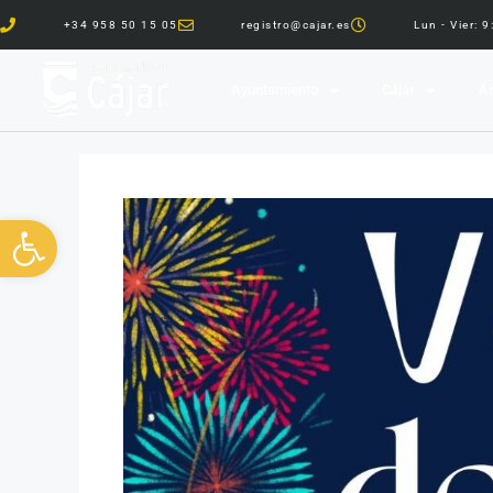
+34 958 50 15 05
registro@cajar.es
Lun - Vier: 
Ayuntamiento
Cájar
Ár
Abrir barra de herramientas