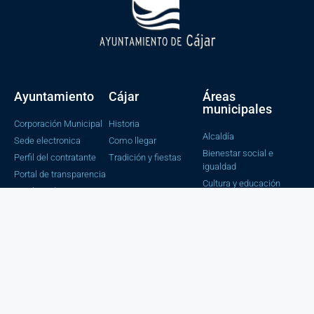
Ayuntamiento
Cájar
Áreas
municipales
Corporación Municipal
Historia
Alcaldía
Sede electronica
Como llegar
Bienestar social e
Perfil del contratante
Tradición y fiestas
igualdad
Portal de transparencia
Cultura y educación
Catalogo de tramites
Tesorería y
Contabilidad
Obras y servicios
Juventud, Salud y
Consumo
Urbanismo
Secretaria e
Intervención