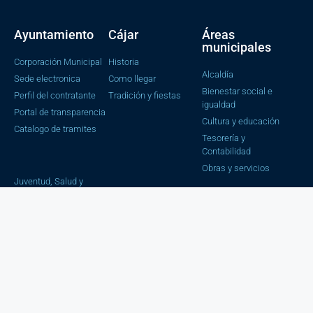
Ayuntamiento
Cájar
Áreas
municipales
Corporación Municipal
Historia
Alcaldía
Sede electronica
Como llegar
Bienestar social e
Perfil del contratante
Tradición y fiestas
igualdad
Portal de transparencia
Cultura y educación
Catalogo de tramites
Tesorería y
Contabilidad
Obras y servicios
Juventud, Salud y
Consumo
Urbanismo
Secretaria e
Intervención
Estadística
Trafico y Seguridad
Ciudadana