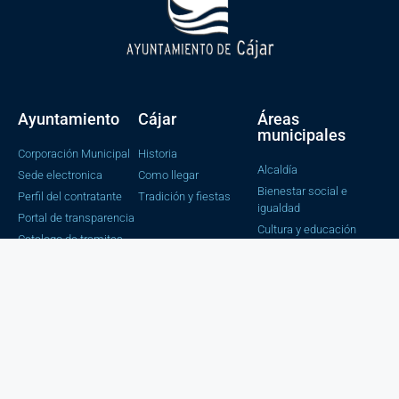
Ayuntamiento
Cájar
Áreas
municipales
Corporación Municipal
Historia
Alcaldía
Sede electronica
Como llegar
Bienestar social e
Perfil del contratante
Tradición y fiestas
igualdad
Portal de transparencia
Cultura y educación
Catalogo de tramites
Tesorería y
Contabilidad
Obras y servicios
Juventud, Salud y
Consumo
Urbanismo
Secretaria e
Intervención