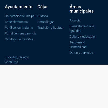
Ayuntamiento
Cájar
Áreas
municipales
Corporación Municipal
Historia
Alcaldía
Sede electronica
Como llegar
Bienestar social e
Perfil del contratante
Tradición y fiestas
igualdad
Portal de transparencia
Cultura y educación
Catalogo de tramites
Tesorería y
Contabilidad
Obras y servicios
Juventud, Salud y
Consumo
Urbanismo
Secretaria e
Intervención
Estadística
Trafico y Seguridad
Ciudadana