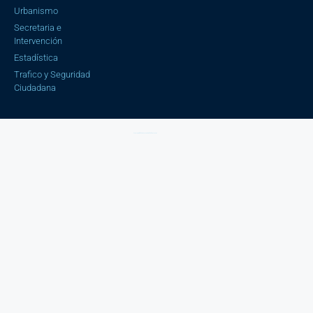
Urbanismo
Secretaria e
Intervención
Estadística
Trafico y Seguridad
Ciudadana
Aviso Legal |
Política de privacidad |
Política cookies
| Copyright © 2023 Ayuntamiento de Cájar