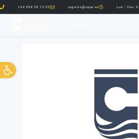
+34 958 50 15 05
registro@cajar.es
Lun - Vier: 
Ayuntamiento
Cájar
Ár
Abrir barra de herramientas