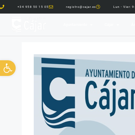
+34 958 50 15 05
registro@cajar.es
Lun - Vier: 
Ayuntamiento
Cájar
Ár
Abrir barra de herramientas