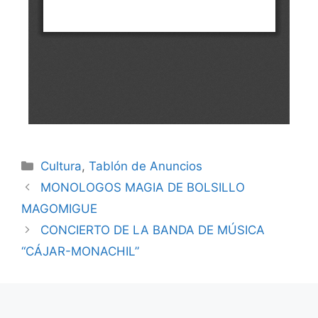
Cultura
,
Tablón de Anuncios
MONOLOGOS MAGIA DE BOLSILLO
MAGOMIGUE
CONCIERTO DE LA BANDA DE MÚSICA
“CÁJAR-MONACHIL”