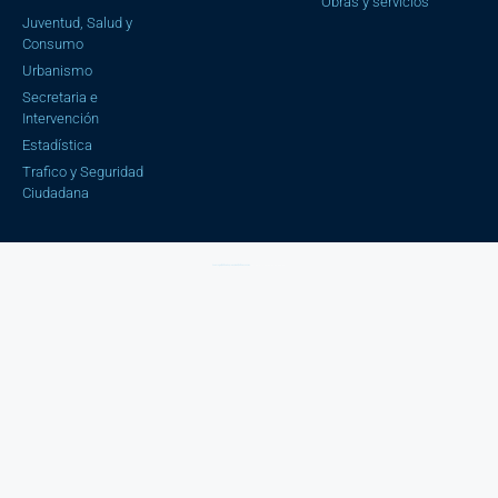
Obras y servicios
Juventud, Salud y
Consumo
Urbanismo
Secretaria e
Intervención
Estadística
Trafico y Seguridad
Ciudadana
Aviso Legal |
Política de privacidad |
Política cookies
| Copyright © 2023 Ayuntamiento de Cájar