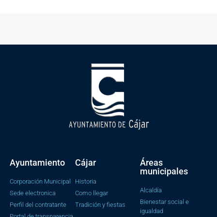
Ayuntamiento
Cájar
Áreas
municipales
Corporación Municipal
Historia
Alcaldía
Sede electronica
Como llegar
Bienestar social e
Perfil del contratante
Tradición y fiestas
igualdad
Portal de transparencia