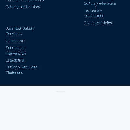
Cultura y educación
Catalogo de tramites
Tesorería y
Contabilidad
Obras y servicios
Juventud, Salud y
Consumo
Urbanismo
Secretaria e
Intervención
Estadística
Trafico y Seguridad
Ciudadana
Aviso Legal |
Política de privacidad |
Política cookies
| Copyright © 2023 Ayuntamiento de Cájar