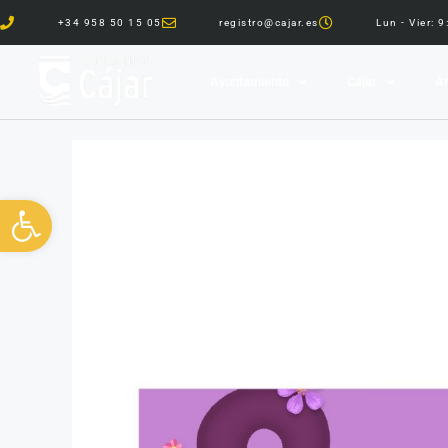
+34 958 50 15 05
registro@cajar.es
Lun - Vier: 
Ayuntamiento
Cájar
Ár
Abrir barra de herramientas