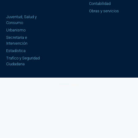
Contabilidad
Obras y servicios
Juventud, Salud y
Consumo
Urbanismo
Secretaria e
Intervención
Estadística
Trafico y Seguridad
Ciudadana
Aviso Legal |
Política de privacidad |
Política cookies
| Copyright © 2023 Ayuntamiento de Cájar