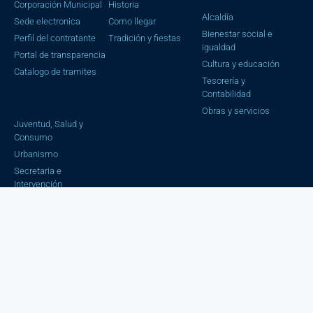
Corporación Municipal
Historia
Alcaldía
Sede electronica
Como llegar
Bienestar social e
Perfil del contratante
Tradición y fiestas
igualdad
Portal de transparencia
Cultura y educación
Catalogo de tramites
Tesorería y
Contabilidad
Obras y servicios
Juventud, Salud y
Consumo
Urbanismo
Secretaria e
Intervención
Estadística
Trafico y Seguridad
Ciudadana
Aviso Legal |
Política de privacidad |
Política cookies
| Copyright © 2023 Ayuntamiento de Cájar