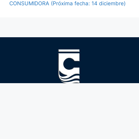
CONSUMIDORA (Próxima fecha: 14 diciembre)
Ayuntamiento
Cájar
Áreas
municipales
Corporación Municipal
Historia
Alcaldía
Sede electronica
Como llegar
Bienestar social e