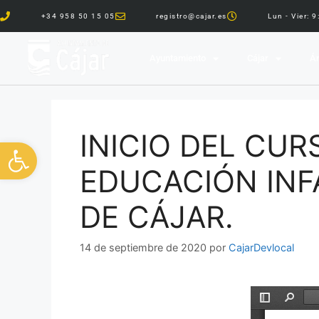
+34 958 50 15 05
registro@cajar.es
Lun - Vier: 
Ayuntamiento
Cájar
Ár
INICIO DEL CUR
Abrir barra de herramientas
EDUCACIÓN INFA
DE CÁJAR.
14 de septiembre de 2020
por
CajarDevlocal