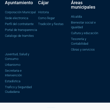
Ayuntamiento
Cájar
Áreas
municipales
Corporación Municipal
Historia
Alcaldía
Sede electronica
Como llegar
Bienestar social e
Perfil del contratante
Tradición y fiestas
igualdad
Portal de transparencia
Cultura y educación
Catalogo de tramites
Tesorería y
Contabilidad
Obras y servicios
Juventud, Salud y
Consumo
Urbanismo
Secretaria e
Intervención
Estadística
Trafico y Seguridad
Ciudadana
Aviso Legal |
Política de privacidad |
Política cookies
| Copyright © 2023 Ayuntamiento de Cájar