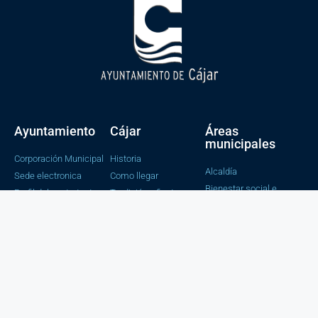
Ayuntamiento
Cájar
Áreas
municipales
Corporación Municipal
Historia
Alcaldía
Sede electronica
Como llegar
Bienestar social e
Perfil del contratante
Tradición y fiestas
igualdad
Portal de transparencia
Cultura y educación
Catalogo de tramites
Tesorería y
Contabilidad
Obras y servicios
Juventud, Salud y
Consumo
Urbanismo