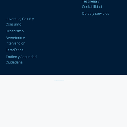
Tesorería y
Contabilidad
Obras y servicios
Juventud, Salud y
Consumo
Urbanismo
Secretaria e
Intervención
Estadística
Trafico y Seguridad
Ciudadana
Aviso Legal |
Política de privacidad |
Política cookies
| Copyright © 2023 Ayuntamiento de Cájar