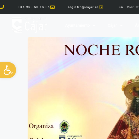
+34 958 50 15 05
registro@cajar.es
Lun - Vier: 
Ayuntamiento
Cájar
Ár
Abrir barra de herramientas