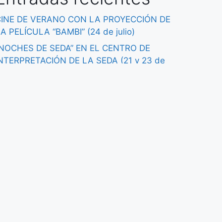
CINE DE VERANO CON LA PROYECCIÓN DE
A PELÍCULA “BAMBI” (24 de julio)
“NOCHES DE SEDA” EN EL CENTRO DE
NTERPRETACIÓN DE LA SEDA (21 y 23 de
ulio)
RELACIÓN DE PLAZAS ADJUDICADAS DEL
PERIODO EXTRAORDINARIO PROGRAMA
EDUCATIVO MUNICIPAL ESCUELA DE
ERANO CÁJAR 2026 (16-31 de julio)
EGA SONORA. Un atardecer para escuchar
l paisaje (15 de julio)
NOCHE BLANCA EN CUESTA BLANCA
Verbena de verano el 17 de julio)
Comentarios