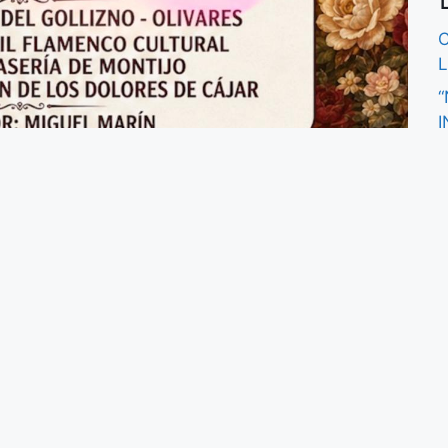
L
I
j
V
V
e
(