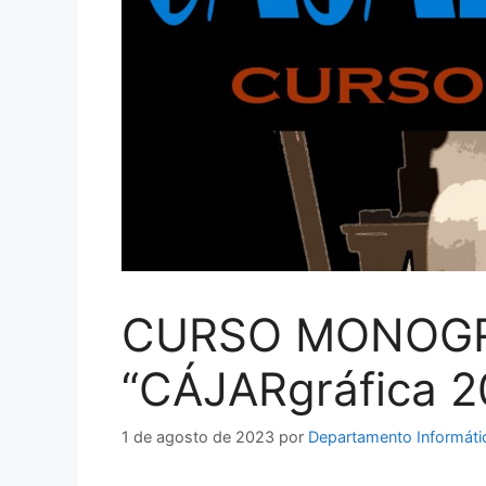
CURSO MONOGR
“CÁJARgráfica 2
1 de agosto de 2023
por
Departamento Informáti