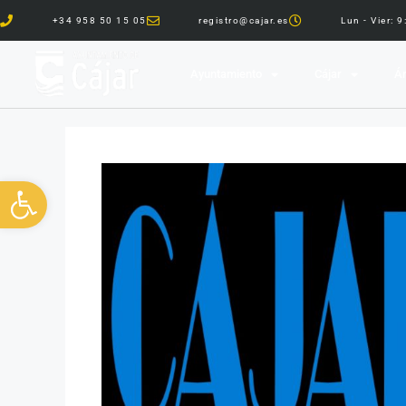
+34 958 50 15 05
registro@cajar.es
Lun - Vier: 
Ayuntamiento
Cájar
Ár
Abrir barra de herramientas