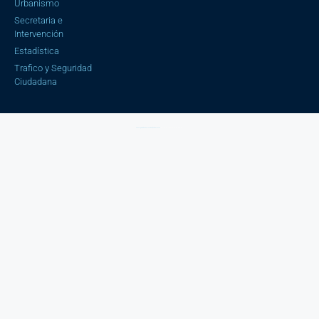
Urbanismo
Secretaria e
Intervención
Estadística
Trafico y Seguridad
Ciudadana
Aviso Legal |
Política de privacidad |
Política cookies
| Copyright © 2023 Ayuntamiento de Cájar