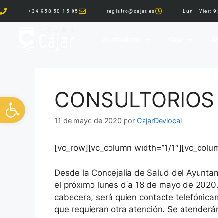
+34 958 50 15 05
registro@cajar.es
Lun - Vier: 
Ayuntamiento
Cájar
Ár
CONSULTORIOS 
Abrir barra de herramientas
11 de mayo de 2020
por
CajarDevlocal
[vc_row][vc_column width=”1/1″][vc_colu
Desde la Concejalía de Salud del Ayuntami
el próximo lunes día 18 de mayo de 2020.
cabecera, será quien contacte telefónic
que requieran otra atención. Se atenderán