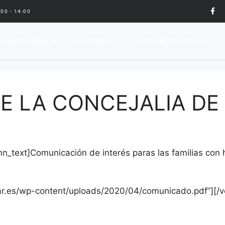
9:00 - 14:00
eas Municipales
Novedades
Centro de interpretación…
E LA CONCEJALIA DE
n_text]Comunicación de interés paras las familias con h
ar.es/wp-content/uploads/2020/04/comunicado.pdf”][/v