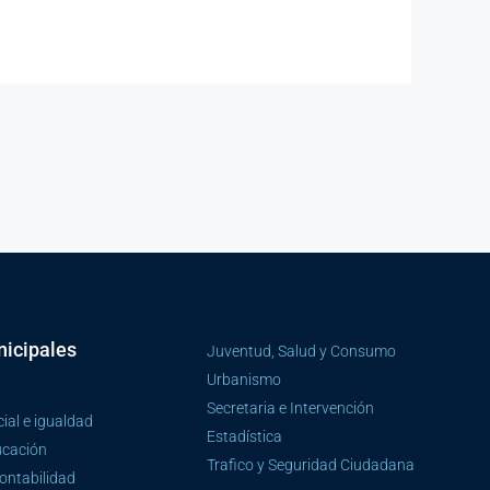
icipales
Juventud, Salud y Consumo
Urbanismo
Secretaria e Intervención
ial e igualdad
Estadística
ucación
Trafico y Seguridad Ciudadana
Contabilidad