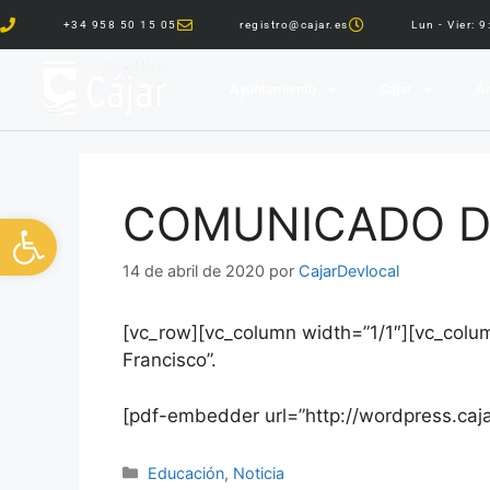
+34 958 50 15 05
registro@cajar.es
Lun - Vier: 
Ayuntamiento
Cájar
Ár
COMUNICADO D
Abrir barra de herramientas
14 de abril de 2020
por
CajarDevlocal
[vc_row][vc_column width=”1/1″][vc_colum
Francisco”.
[pdf-embedder url=”http://wordpress.caj
Educación
,
Noticia