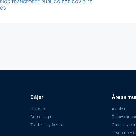
RIOS TRANSPORTE PUBLICO POR COVID-19
NOS
Cájar
Áreas mun
Historia
Alcaldía
Como llegar
Bienestar soc
Tradición y fiestas
Cultura y ed
Tesorería y 