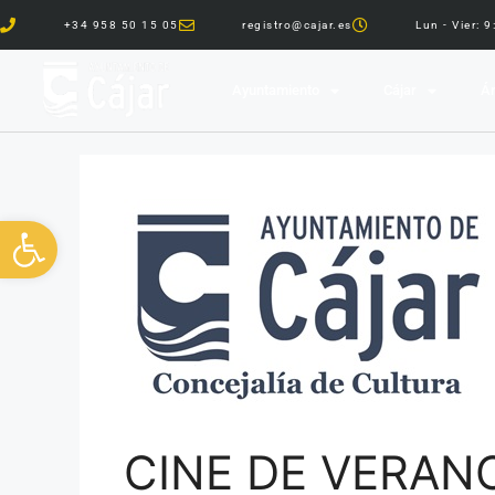
+34 958 50 15 05
registro@cajar.es
Lun - Vier: 
Ayuntamiento
Cájar
Ár
Abrir barra de herramientas
CINE DE VERAN