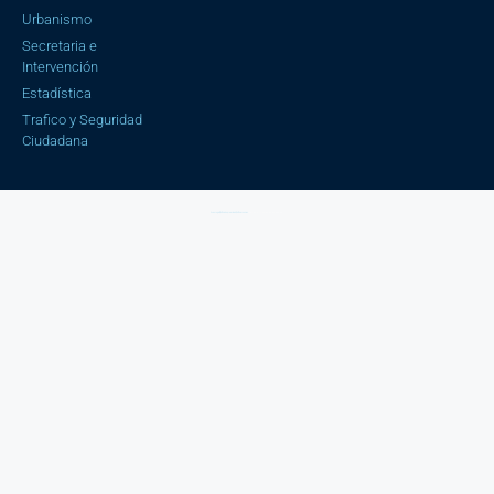
Urbanismo
Secretaria e
Intervención
Estadística
Trafico y Seguridad
Ciudadana
Aviso Legal |
Política de privacidad |
Política cookies
| Copyright © 2023 Ayuntamiento de Cájar