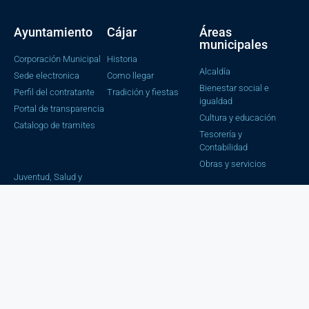
Ayuntamiento
Cájar
Áreas
municipales
Corporación Municipal
Historia
Alcaldía
Sede electronica
Como llegar
Bienestar social e
Perfil del contratante
Tradición y fiestas
igualdad
Portal de transparencia
Cultura y educación
Catalogo de tramites
Tesorería y
Contabilidad
Obras y servicios
Juventud, Salud y
Consumo
Urbanismo
Secretaria e
Intervención
Estadística
Trafico y Seguridad
Ciudadana