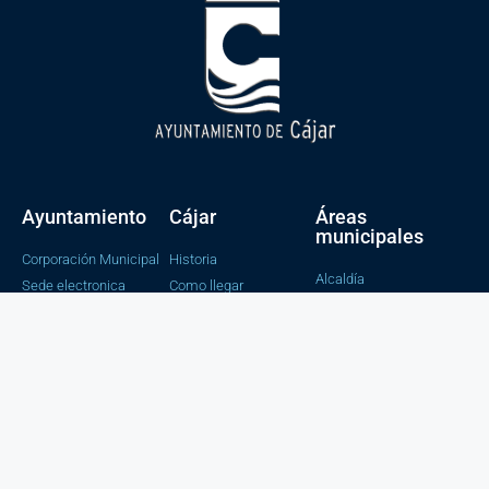
Ayuntamiento
Cájar
Áreas
municipales
Corporación Municipal
Historia
Alcaldía
Sede electronica
Como llegar
Bienestar social e
Perfil del contratante
Tradición y fiestas
igualdad
Portal de transparencia
Cultura y educación
Catalogo de tramites
Tesorería y
Contabilidad
Obras y servicios
Juventud, Salud y
Consumo