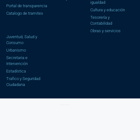
igualdad
Portal de transparencia
Cultura y educación
Catalogo de tramites
Tesorería y
Contabilidad
Obras y servicios
Juventud, Salud y
Consumo
Urbanismo
Secretaria e
Intervención
Estadística
Trafico y Seguridad
Ciudadana
Aviso Legal |
Política de privacidad |
Política cookies
| Copyright © 2023 Ayuntamiento de Cájar