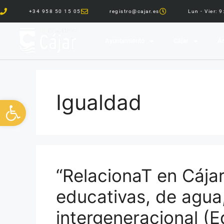
+34 958 50 15 05
registro@cajar.es
Lun - Vier: 
Ayuntamiento
Cájar
Ár
Igualdad
Abrir barra de herramientas
“RelacionaT en Cájar
educativas, de agua
intergeneracional (E