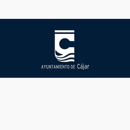
Ayuntamiento
Cájar
Áreas
municipales
Corporación Municipal
Historia
Alcaldía
Sede electronica
Como llegar
Bienestar social e
Perfil del contratante
Tradición y fiestas
igualdad
Portal de transparencia
Cultura y educación
Catalogo de tramites