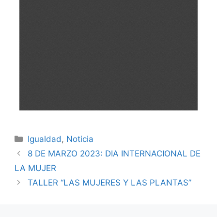
Igualdad
,
Noticia
8 DE MARZO 2023: DIA INTERNACIONAL DE
LA MUJER
TALLER “LAS MUJERES Y LAS PLANTAS”