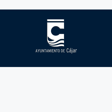
Ayuntamiento
Cájar
Áreas
municipales
Corporación Municipal
Historia
Alcaldía
Sede electronica
Como llegar
Bienestar social e
Perfil del contratante
Tradición y fiestas
igualdad
Portal de transparencia
Cultura y educación
Catalogo de tramites
Tesorería y