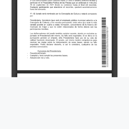
Cultura
,
Edictos
,
Fiestas
,
Noticia
,
Tablón de
Anuncios
MISS Y MISTER INFANTIL FIESTAS
PATRONALES 2022