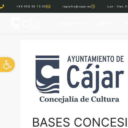
+34 958 50 15 05
registro@cajar.es
Lun - Vier: 
Ayuntamiento
Cájar
Ár
Abrir barra de herramientas
BASES CONCESI