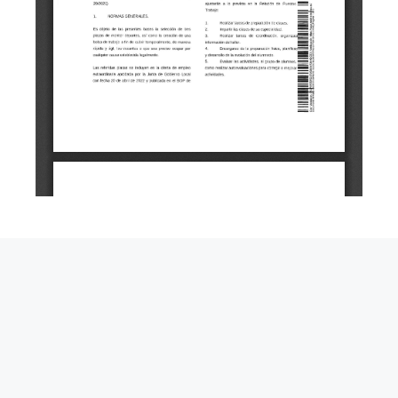
Edictos
,
Empleo y Oposiciones
,
Noticia
,
Tablón de Anuncios
ANUNCIO: CONVOCATORIA PROCESO
SELECTIVO DE CUATRO PLAZAS DE
MONITOR/A TALLERES MUNICIPALES DE
CULTURA EN REGIMEN LABORAL FIJO