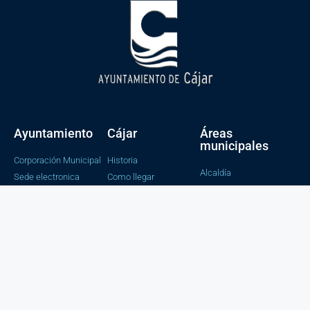
Ayuntamiento
Cájar
Áreas
municipales
Corporación Municipal
Historia
Alcaldía
Sede electronica
Como llegar
Bienestar social e
Perfil del contratante
Tradición y fiestas
igualdad
Portal de transparencia
Cultura y educación
Catalogo de tramites
Tesorería y
Contabilidad
Obras y servicios
Juventud, Salud y
Consumo
Urbanismo