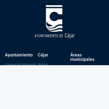
Ayuntamiento
Cájar
Áreas
municipales
Corporación Municipal
Historia
Alcaldía
Sede electronica
Como llegar
Bienestar social e
Perfil del contratante
Tradición y fiestas
igualdad
Portal de transparencia
Cultura y educación
Catalogo de tramites
Tesorería y
Contabilidad
Obras y servicios
Juventud, Salud y